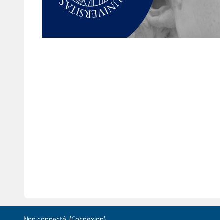
Non connecté. (
Connexion
)