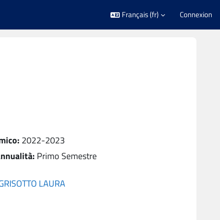
Français ‎(fr)‎
Connexion
mico
:
2022-2023
nnualità
:
Primo Semestre
GRISOTTO LAURA