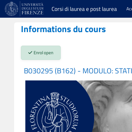
Passer au contenu principal
Corsi di laurea e post laurea
Ac
Informations du cours
Stato iscrizioni:
Enrol open
B030295 (B162) - MODULO: STAT