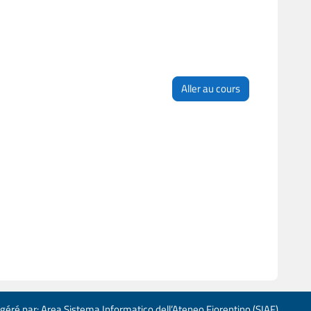
Aller au cours
 géré par: Area Sistema Informatico dell’Ateneo Fiorentino (SIAF)