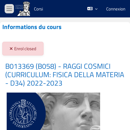
Passer au contenu principal
Corsi
Connexion
Panneau latéral
Informations du cours
Stato iscrizioni:
Enrol closed
B013369 (B058) - RAGGI COSMICI
(CURRICULUM: FISICA DELLA MATERIA
- D34) 2022-2023