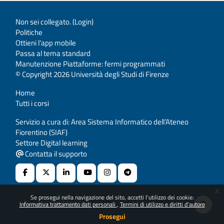
Non sei collegato. (
Login
)
Politiche
Ottieni l'app mobile
Passa al tema standard
Manutenzione Piattaforme: fermi programmati
© Copyright 2026 Università degli Studi di Firenze
Home
Tutti i corsi
Servizio a cura di: Area Sistema Informatico dell’Ateneo
Fiorentino (SIAF)
Settore Digital learning
Contatta il supporto
x
Se prosegui nella navigazione del sito, accetti l'utilizzo dei cookie:
Powered by
Moodle
Informativa trattamento dati personali
Termini di utilizzo e diritti d'autore
Prosegui