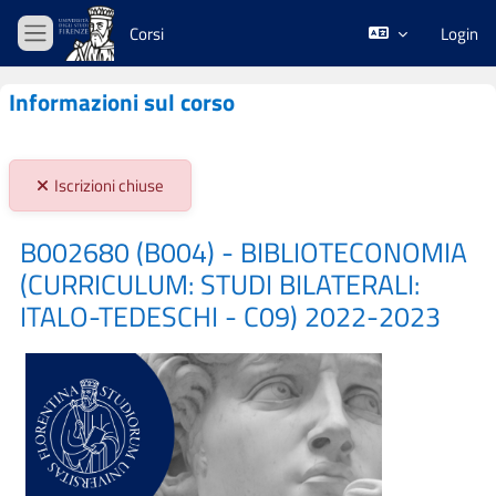
Vai al contenuto principale
Corsi
Login
Pannello laterale
Informazioni sul corso
Stato iscrizioni:
Iscrizioni chiuse
B002680 (B004) - BIBLIOTECONOMIA
(CURRICULUM: STUDI BILATERALI:
ITALO-TEDESCHI - C09) 2022-2023