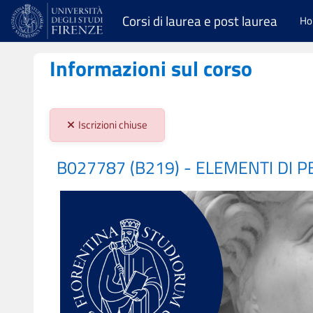
Vai al contenuto principale
Corsi di laurea e post laurea
H
Informazioni sul corso
Stato iscrizioni:
Iscrizioni chiuse
B027787 (B219) - ELEMENTI DI 