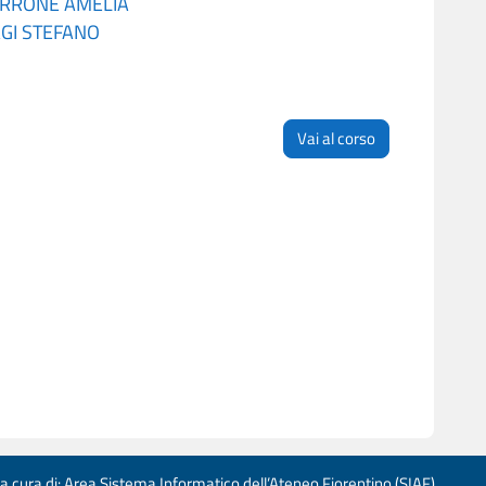
RRONE AMELIA
GI STEFANO
Vai al corso
 a cura di: Area Sistema Informatico dell’Ateneo Fiorentino (SIAF)