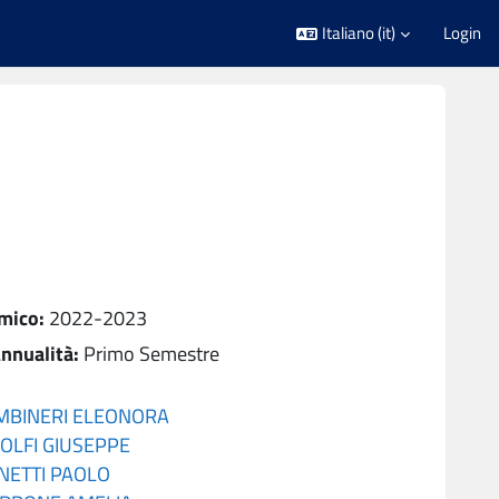
Italiano ‎(it)‎
Login
mico
:
2022-2023
nnualità
:
Primo Semestre
MBINERI ELEONORA
OLFI GIUSEPPE
NETTI PAOLO