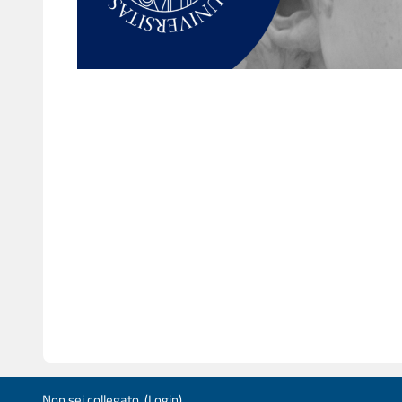
Non sei collegato. (
Login
)