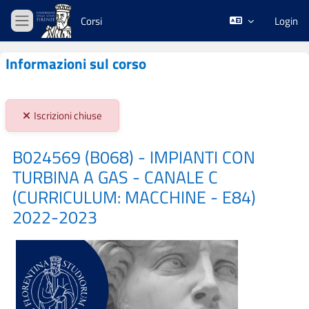
Vai al contenuto principale
Corsi
Login
Pannello laterale
Informazioni sul corso
Stato iscrizioni:
Iscrizioni chiuse
B024569 (B068) - IMPIANTI CON
TURBINA A GAS - CANALE C
(CURRICULUM: MACCHINE - E84)
2022-2023