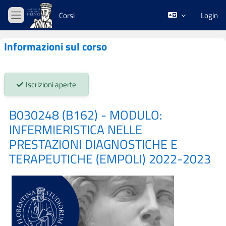
Vai al contenuto principale
Corsi
Login
Pannello laterale
Informazioni sul corso
Stato iscrizioni:
Iscrizioni aperte
B030248 (B162) - MODULO:
INFERMIERISTICA NELLE
PRESTAZIONI DIAGNOSTICHE E
TERAPEUTICHE (EMPOLI) 2022-2023