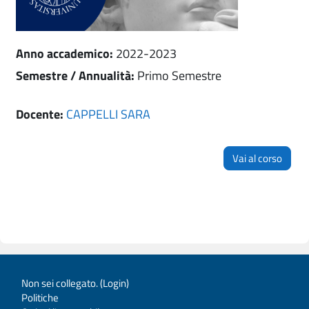
Anno accademico
:
2022-2023
Semestre / Annualità
:
Primo Semestre
Docente:
CAPPELLI SARA
Vai al corso
Non sei collegato. (
Login
)
Politiche