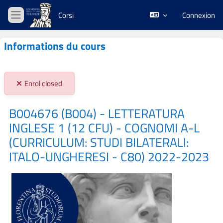
Passer au contenu principal
Corsi
Connexion
Panneau latéral
Informations du cours
Stato iscrizioni:
Enrol closed
B004676 (B004) - LETTERATURA
INGLESE 1 (12 CFU) - COGNOMI A-L
(CURRICULUM: STUDI BILATERALI:
ITALO-UNGHERESI - C80) 2022-2023