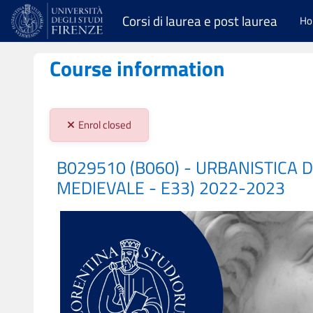
Skip to main content
Corsi di laurea e post laurea
H
Course information
Stato iscrizioni:
Enrol closed
B029510 (B060) - URBANISTICA
MEDIEVALE - E33) 2022-2023