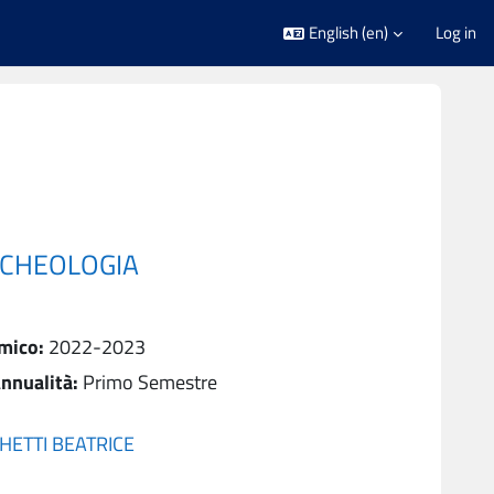
English ‎(en)‎
Log in
RCHEOLOGIA
mico
:
2022-2023
nnualità
:
Primo Semestre
HETTI BEATRICE