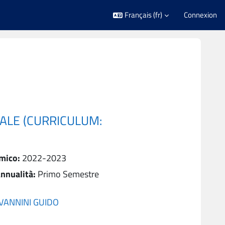
Français ‎(fr)‎
Connexion
ALE (CURRICULUM:
mico
:
2022-2023
nnualità
:
Primo Semestre
VANNINI GUIDO