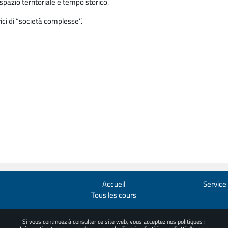
spazio territoriale e tempo storico.
ci di “società complesse’’.
Accueil
Service
Tous les cours
Si vous continuez à consulter ce site web, vous acceptez nos politiques :