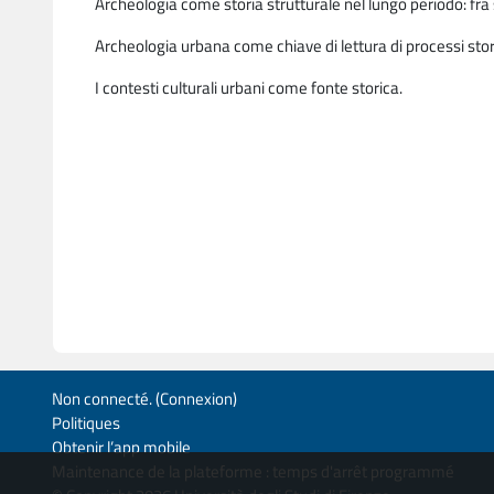
Archeologia come storia strutturale nel lungo periodo: fra 
Archeologia urbana come chiave di lettura di processi stori
I contesti culturali urbani come fonte storica.
Non connecté. (
Connexion
)
Politiques
Obtenir l’app mobile
Maintenance de la plateforme : temps d'arrêt programmé