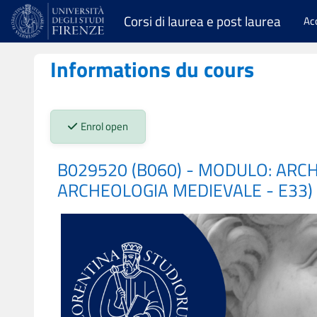
Passer au contenu principal
Corsi di laurea e post laurea
Ac
Informations du cours
Stato iscrizioni:
Enrol open
B029520 (B060) - MODULO: ARC
ARCHEOLOGIA MEDIEVALE - E33)