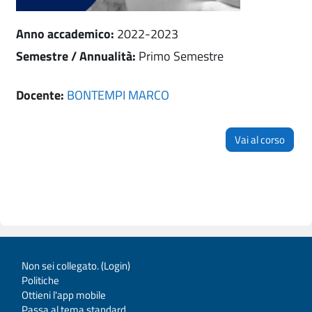
Anno accademico
:
2022-2023
Semestre / Annualità
:
Primo Semestre
Docente:
BONTEMPI MARCO
Vai al corso
Non sei collegato. (
Login
)
Politiche
Ottieni l'app mobile
Passa al tema standard