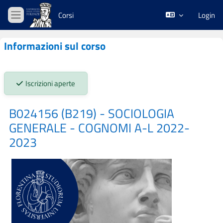
Vai al contenuto principale
Corsi
Login
Pannello laterale
Informazioni sul corso
Stato iscrizioni:
Iscrizioni aperte
B024156 (B219) - SOCIOLOGIA
GENERALE - COGNOMI A-L 2022-
2023