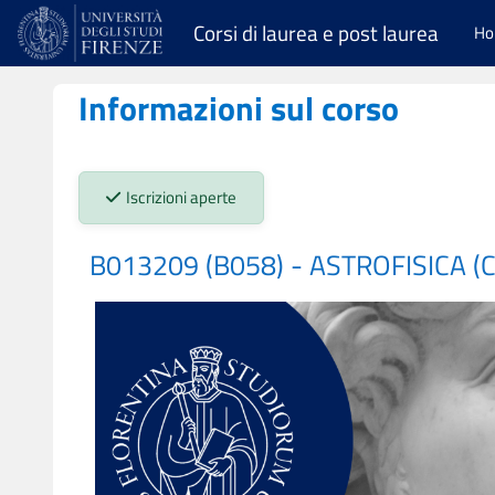
Vai al contenuto principale
Corsi di laurea e post laurea
H
Informazioni sul corso
Stato iscrizioni:
Iscrizioni aperte
B013209 (B058) - ASTROFISICA (