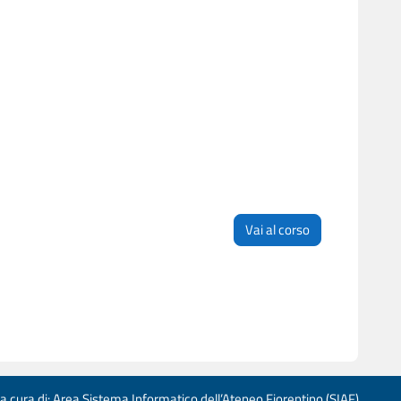
Vai al corso
 a cura di: Area Sistema Informatico dell’Ateneo Fiorentino (SIAF)