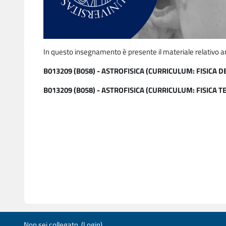
In questo insegnamento è presente il materiale relativo a
B013209 (B058) - ASTROFISICA (CURRICULUM: FISICA D
B013209 (B058) - ASTROFISICA (CURRICULUM: FISICA T
Non sei collegato. (
Login
)