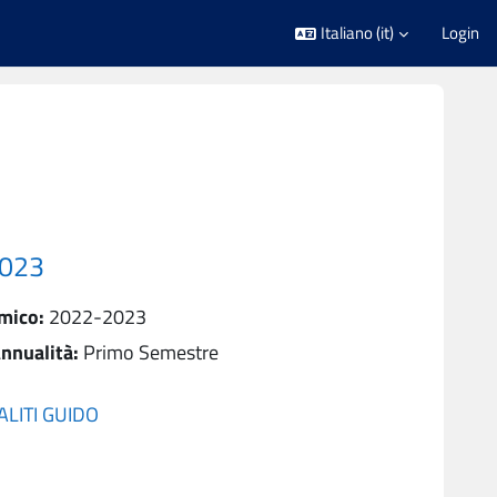
Italiano ‎(it)‎
Login
2023
mico
:
2022-2023
nnualità
:
Primo Semestre
ALITI GUIDO