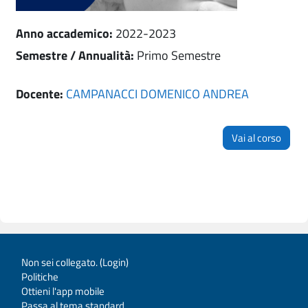
Anno accademico
:
2022-2023
Semestre / Annualità
:
Primo Semestre
Docente:
CAMPANACCI DOMENICO ANDREA
Vai al corso
Non sei collegato. (
Login
)
Politiche
Ottieni l'app mobile
Passa al tema standard