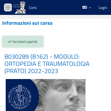
Vai al contenuto principale
Corsi
Login
Pannello laterale
Informazioni sul corso
Stato iscrizioni:
Iscrizioni aperte
B030289 (B162) - MODULO:
ORTOPEDIA E TRAUMATOLOGIA
(PRATO) 2022-2023