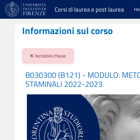
Vai al contenuto principale
Corsi di laurea e post laurea
H
Informazioni sul corso
Stato iscrizioni:
Iscrizioni chiuse
B030300 (B121) - MODULO: MET
STAMINALI 2022-2023