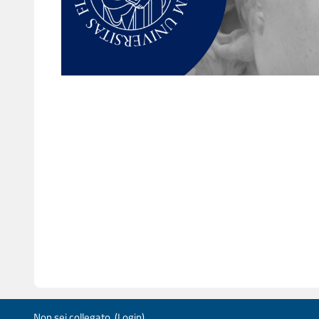
Non sei collegato. (
Login
)