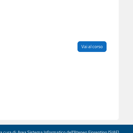
Vai al corso
 a cura di: Area Sistema Informatico dell’Ateneo Fiorentino (SIAF)