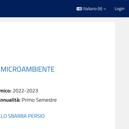
Italiano ‎(it)‎
Login
L MICROAMBIENTE
mico
:
2022-2023
nnualità
:
Primo Semestre
LLO SBARBA PERSIO