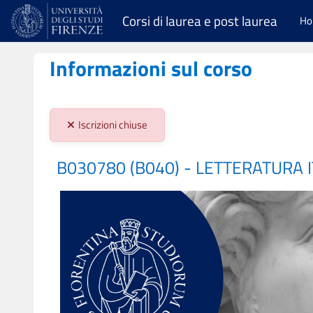
Vai al contenuto principale
Corsi di laurea e post laurea
H
Informazioni sul corso
Stato iscrizioni:
Iscrizioni chiuse
B030780 (B040) - LETTERATURA 