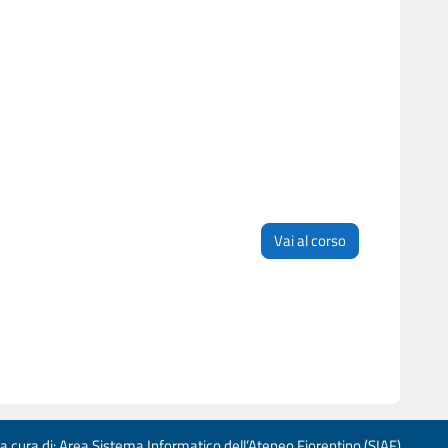
Vai al corso
 a cura di: Area Sistema Informatico dell’Ateneo Fiorentino (SIAF)