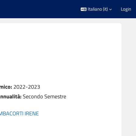
Italiano ‎(it)‎
Login
mico
:
2022-2023
nnualità
:
Secondo Semestre
MBACORTI IRENE