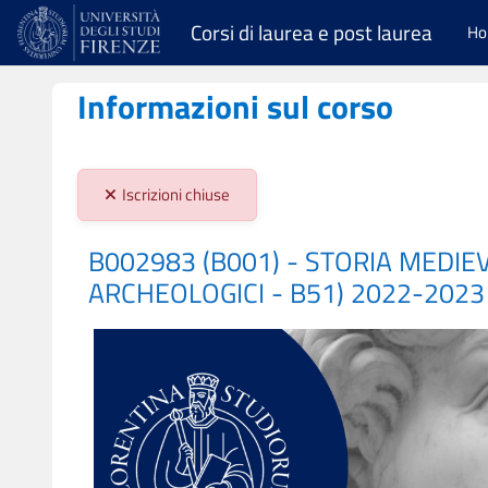
Vai al contenuto principale
Corsi di laurea e post laurea
H
Informazioni sul corso
Stato iscrizioni:
Iscrizioni chiuse
B002983 (B001) - STORIA MEDIEV
ARCHEOLOGICI - B51) 2022-2023