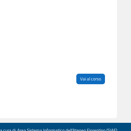
Vai al corso
 a cura di: Area Sistema Informatico dell’Ateneo Fiorentino (SIAF)