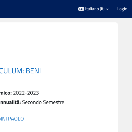
Italiano ‎(it)‎
Login
ICULUM: BENI
mico
:
2022-2023
nnualità
:
Secondo Semestre
NNI PAOLO