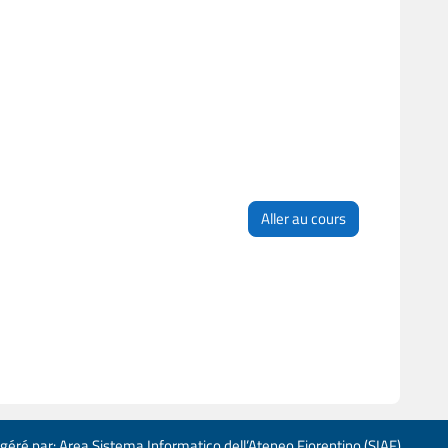
Aller au cours
 géré par: Area Sistema Informatico dell’Ateneo Fiorentino (SIAF)