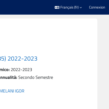
Français ‎(fr)‎
Connexion
85) 2022-2023
mico
:
2022-2023
nnualità
:
Secondo Semestre
MELANI IGOR