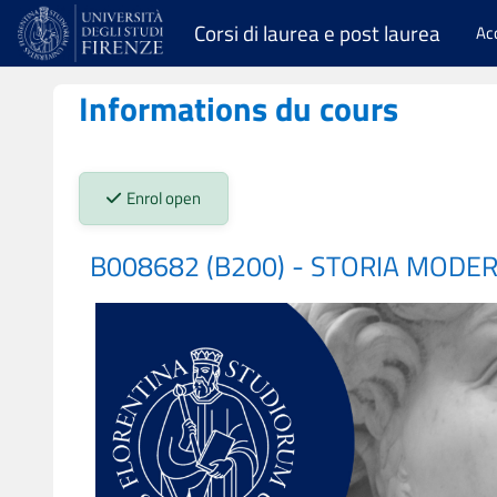
Passer au contenu principal
Corsi di laurea e post laurea
Ac
Informations du cours
Stato iscrizioni:
Enrol open
B008682 (B200) - STORIA MODER