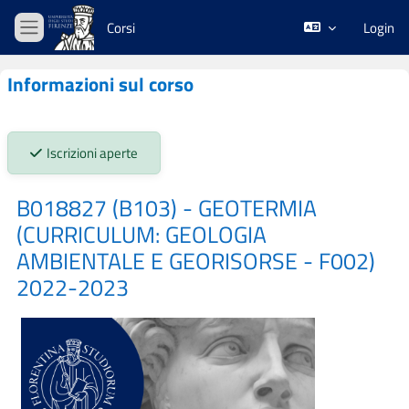
Vai al contenuto principale
Corsi
Login
Pannello laterale
Informazioni sul corso
Stato iscrizioni:
Iscrizioni aperte
B018827 (B103) - GEOTERMIA
(CURRICULUM: GEOLOGIA
AMBIENTALE E GEORISORSE - F002)
2022-2023