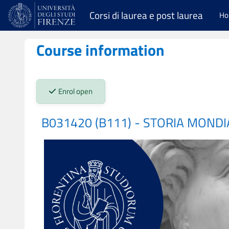
Skip to main content
Corsi di laurea e post laurea
H
Course information
Stato iscrizioni:
Enrol open
B031420 (B111) - STORIA MOND