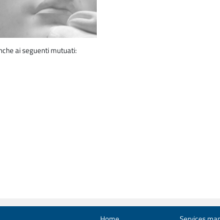
nche ai seguenti mutuati:
Home
Services man