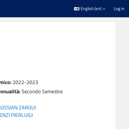
English ‎(en)‎
Log in
mico
:
2022-2023
nnualità
:
Secondo Semestre
OSSIAN ZAROUI
ENZI PIERLUIGI