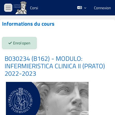
Passer au contenu principal
Corsi
Connexion
Panneau latéral
Informations du cours
Stato iscrizioni:
Enrol open
B030234 (B162) - MODULO:
INFERMIERISTICA CLINICA II (PRATO)
2022-2023