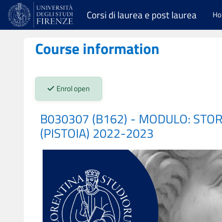
Skip to main content
Corsi di laurea e post laurea
H
Course information
Stato iscrizioni:
Enrol open
B030307 (B162) - MODULO: STOR
(PISTOIA) 2022-2023