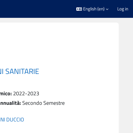
English ‎(en)‎
Log in
I SANITARIE
mico
:
2022-2023
nnualità
:
Secondo Semestre
NI DUCCIO