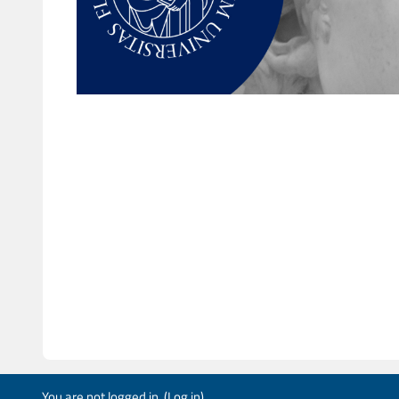
You are not logged in. (
Log in
)