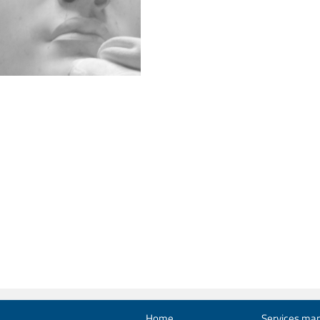
Home
Services man