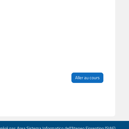
Aller au cours
 géré par: Area Sistema Informatico dell’Ateneo Fiorentino (SIAF)