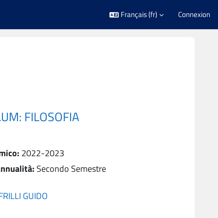
Français ‎(fr)‎
Connexion
LUM: FILOSOFIA
mico
:
2022-2023
nnualità
:
Secondo Semestre
FRILLI GUIDO