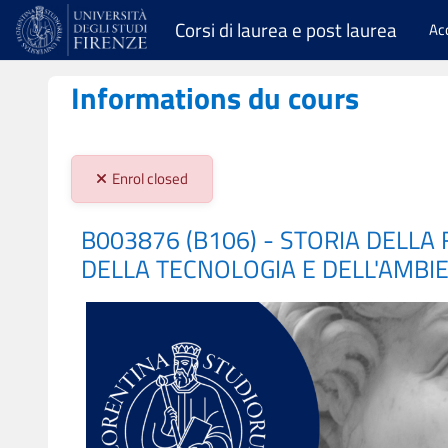
Passer au contenu principal
Corsi di laurea e post laurea
Ac
Informations du cours
Stato iscrizioni:
Enrol closed
B003876 (B106) - STORIA DELLA
DELLA TECNOLOGIA E DELL'AMBIE