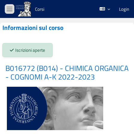
Vai al contenuto principale
Corsi
Login
Pannello laterale
Informazioni sul corso
Stato iscrizioni:
Iscrizioni aperte
B016772 (B014) - CHIMICA ORGANICA
- COGNOMI A-K 2022-2023