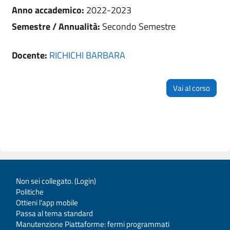
Anno accademico
:
2022-2023
Semestre / Annualità
:
Secondo Semestre
Docente:
RICHICHI BARBARA
Vai al corso
Non sei collegato. (
Login
)
Politiche
Ottieni l'app mobile
Passa al tema standard
Manutenzione Piattaforme: fermi programmati