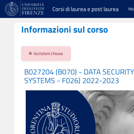
Vai al contenuto principale
Corsi di laurea e post laurea
H
Informazioni sul corso
Stato iscrizioni:
Iscrizioni chiuse
B027204 (B070) - DATA SECURIT
SYSTEMS - F026) 2022-2023