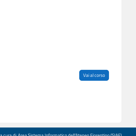
Vai al corso
 a cura di: Area Sistema Informatico dell’Ateneo Fiorentino (SIAF)