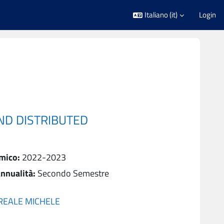
Italiano ‎(it)‎
Login
AND DISTRIBUTED
mico
:
2022-2023
nnualità
:
Secondo Semestre
REALE MICHELE