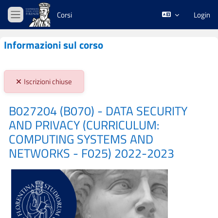
Vai al contenuto principale
Corsi
Login
Pannello laterale
Informazioni sul corso
Stato iscrizioni:
Iscrizioni chiuse
B027204 (B070) - DATA SECURITY
AND PRIVACY (CURRICULUM:
COMPUTING SYSTEMS AND
NETWORKS - F025) 2022-2023