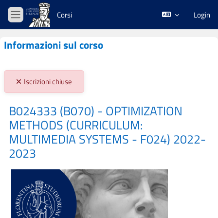
Vai al contenuto principale
Corsi
Login
Pannello laterale
Informazioni sul corso
Stato iscrizioni:
Iscrizioni chiuse
B024333 (B070) - OPTIMIZATION
METHODS (CURRICULUM:
MULTIMEDIA SYSTEMS - F024) 2022-
2023