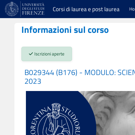
Vai al contenuto principale
Corsi di laurea e post laurea
H
Informazioni sul corso
Stato iscrizioni:
Iscrizioni aperte
B029344 (B176) - MODULO: SCIE
2023