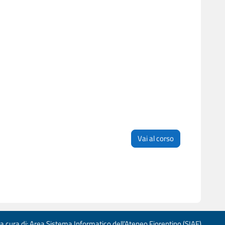
Vai al corso
 a cura di: Area Sistema Informatico dell’Ateneo Fiorentino (SIAF)