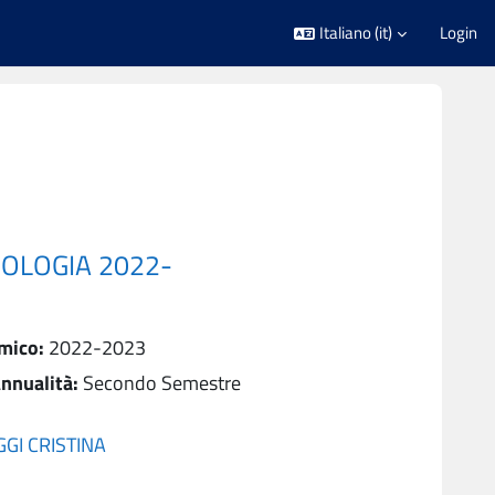
Italiano ‎(it)‎
Login
NOLOGIA 2022-
mico
:
2022-2023
nnualità
:
Secondo Semestre
GI CRISTINA