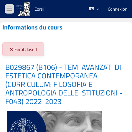
Passer au contenu principal
Corsi
Connexion
Panneau latéral
Informations du cours
Stato iscrizioni:
Enrol closed
B029867 (B106) - TEMI AVANZATI DI
ESTETICA CONTEMPORANEA
(CURRICULUM: FILOSOFIA E
ANTROPOLOGIA DELLE ISTITUZIONI -
F043) 2022-2023