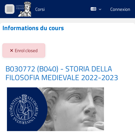
Passer au contenu principal
Corsi
Connexion
Panneau latéral
Informations du cours
Stato iscrizioni:
Enrol closed
B030772 (B040) - STORIA DELLA
FILOSOFIA MEDIEVALE 2022-2023