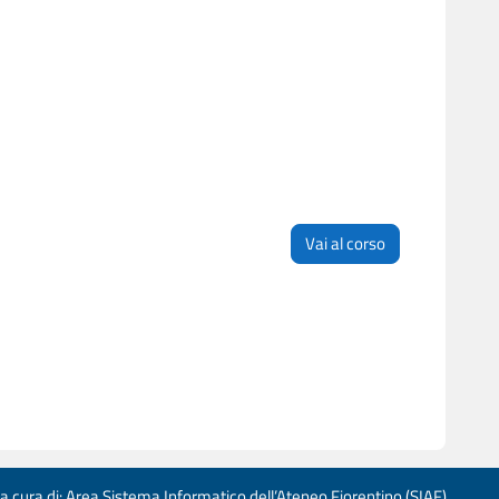
Vai al corso
 a cura di: Area Sistema Informatico dell’Ateneo Fiorentino (SIAF)