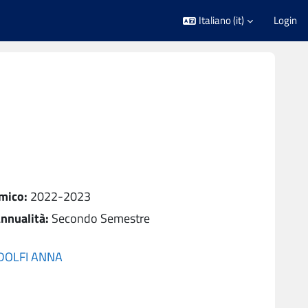
Italiano ‎(it)‎
Login
mico
:
2022-2023
nnualità
:
Secondo Semestre
DOLFI ANNA