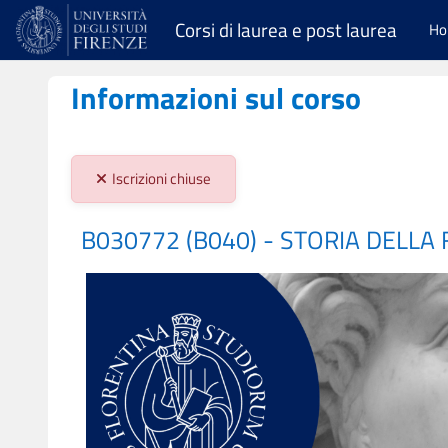
Vai al contenuto principale
Corsi di laurea e post laurea
H
Informazioni sul corso
Stato iscrizioni:
Iscrizioni chiuse
B030772 (B040) - STORIA DELLA