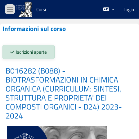
Vai al contenuto principale
Corsi
Login
Pannello laterale
Informazioni sul corso
Stato iscrizioni:
Iscrizioni aperte
B016282 (B088) -
BIOTRASFORMAZIONI IN CHIMICA
ORGANICA (CURRICULUM: SINTESI,
STRUTTURA E PROPRIETA' DEI
COMPOSTI ORGANICI - D24) 2023-
2024