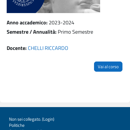
Anno accademico
:
2023-2024
Semestre / Annualità
:
Primo Semestre
Docente:
CHELLI RICCARDO
Vai al corso
Non sei collegato. (
Login
)
Politiche