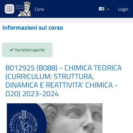
Vai al contenuto principale
Corsi
Login
Pannello laterale
Informazioni sul corso
Stato iscrizioni:
Iscrizioni aperte
B012925 (B088) - CHIMICA TEORICA
(CURRICULUM: STRUTTURA,
DINAMICA E REATTIVITA' CHIMICA -
D20) 2023-2024