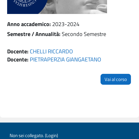
Anno accademico
:
2023-2024
Semestre / Annualità
:
Secondo Semestre
Docente:
CHELLI RICCARDO
Docente:
PIETRAPERZIA GIANGAETANO
Vai al corso
Non sei collegato. (
Login
)