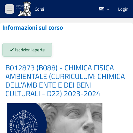
Vai al contenuto principale
Corsi
Login
Pannello laterale
Informazioni sul corso
Stato iscrizioni:
Iscrizioni aperte
B012873 (B088) - CHIMICA FISICA
AMBIENTALE (CURRICULUM: CHIMICA
DELL'AMBIENTE E DEI BENI
CULTURALI - D22) 2023-2024