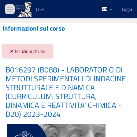
Vai al contenuto principale
Corsi
Login
Pannello laterale
Informazioni sul corso
Stato iscrizioni:
Iscrizioni chiuse
B016297 (B088) - LABORATORIO DI
METODI SPERIMENTALI DI INDAGINE
STRUTTURALE E DINAMICA
(CURRICULUM: STRUTTURA,
DINAMICA E REATTIVITA' CHIMICA -
D20) 2023-2024