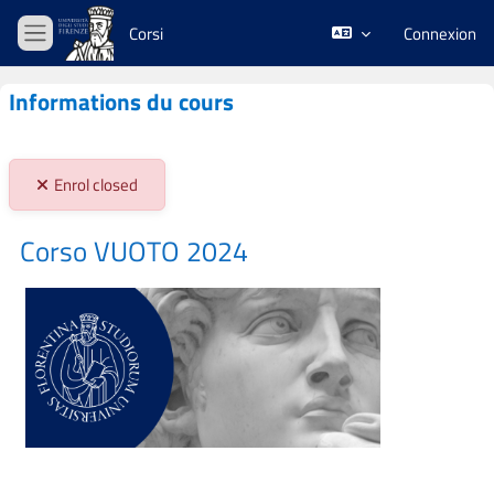
Passer au contenu principal
Corsi
Connexion
Panneau latéral
Informations du cours
Stato iscrizioni:
Enrol closed
Corso VUOTO 2024