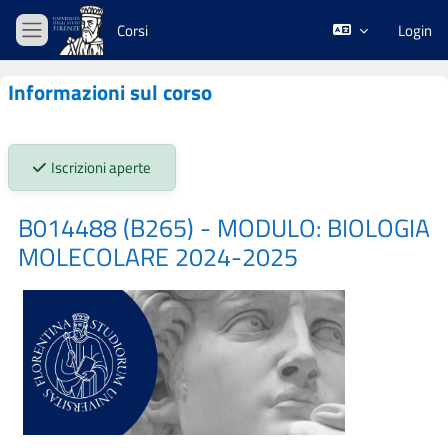
Vai al contenuto principale
Corsi
Login
Pannello laterale
Informazioni sul corso
Stato iscrizioni:
Iscrizioni aperte
B014488 (B265) - MODULO: BIOLOGIA
MOLECOLARE 2024-2025