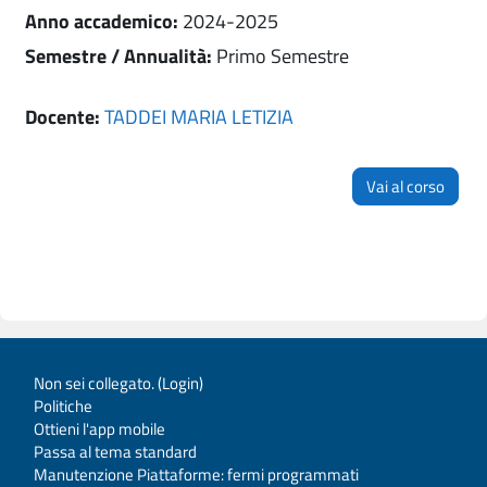
Anno accademico
:
2024-2025
Semestre / Annualità
:
Primo Semestre
Docente:
TADDEI MARIA LETIZIA
Vai al corso
Non sei collegato. (
Login
)
Politiche
Ottieni l'app mobile
Passa al tema standard
Manutenzione Piattaforme: fermi programmati