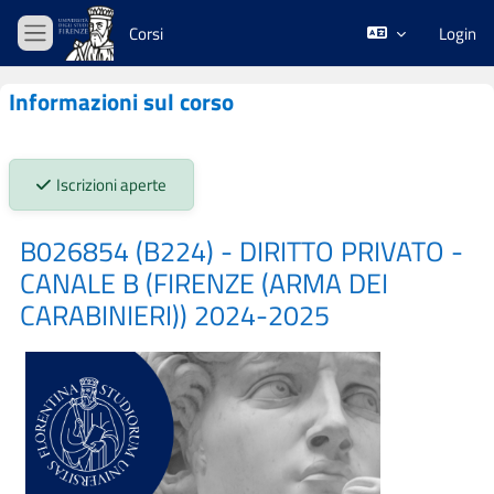
Vai al contenuto principale
Corsi
Login
Pannello laterale
Informazioni sul corso
Stato iscrizioni:
Iscrizioni aperte
B026854 (B224) - DIRITTO PRIVATO -
CANALE B (FIRENZE (ARMA DEI
CARABINIERI)) 2024-2025