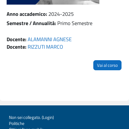
Anno accademico
:
2024-2025
Semestre / Annualità
:
Primo Semestre
Docente:
ALAMANNI AGNESE
Docente:
RIZZUTI MARCO
Vai al corso
Non sei collegato. (
Login
)
Politiche