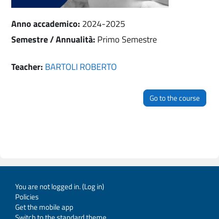
Anno accademico
:
2024-2025
Semestre / Annualità
:
Primo Semestre
Teacher:
BARTOLI ROBERTO
Go to the course
You are not logged in. (
Log in
)
Policies
Get the mobile app
Switch to the standard theme