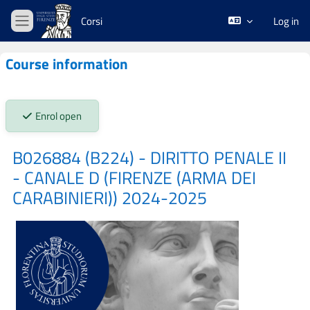
Skip to main content
Corsi
Log in
Side panel
Course information
Stato iscrizioni:
Enrol open
B026884 (B224) - DIRITTO PENALE II
- CANALE D (FIRENZE (ARMA DEI
CARABINIERI)) 2024-2025