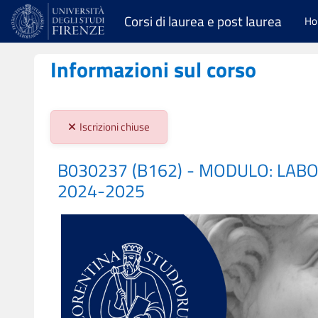
Vai al contenuto principale
Corsi di laurea e post laurea
H
Informazioni sul corso
Stato iscrizioni:
Iscrizioni chiuse
B030237 (B162) - MODULO: LABO
2024-2025