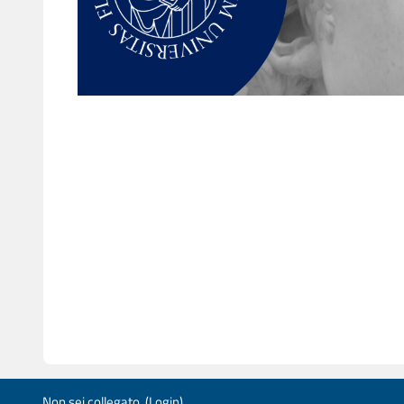
Non sei collegato. (
Login
)