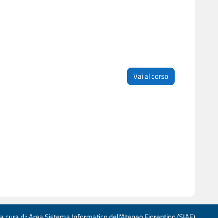
Vai al corso
 a cura di: Area Sistema Informatico dell’Ateneo Fiorentino (SIAF)