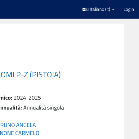
Italiano ‎(it)‎
Login
MI P-Z (PISTOIA)
mico
:
2024-2025
nnualità
:
Annualità singola
TRUNO ANGELA
NNONE CARMELO