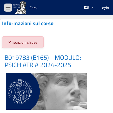
Vai al contenuto principale
Corsi
Login
Pannello laterale
Informazioni sul corso
Stato iscrizioni:
Iscrizioni chiuse
B019783 (B165) - MODULO:
PSICHIATRIA 2024-2025