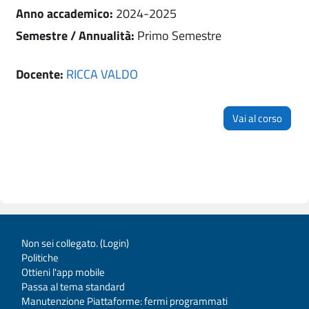
Anno accademico
:
2024-2025
Semestre / Annualità
:
Primo Semestre
Docente:
RICCA VALDO
Vai al corso
Non sei collegato. (
Login
)
Politiche
Ottieni l'app mobile
Passa al tema standard
Manutenzione Piattaforme: fermi programmati