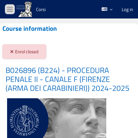
Skip to main content
Corsi
Log in
Side panel
Course information
Stato iscrizioni:
Enrol closed
B026896 (B224) - PROCEDURA
PENALE II - CANALE F (FIRENZE
(ARMA DEI CARABINIERI)) 2024-2025