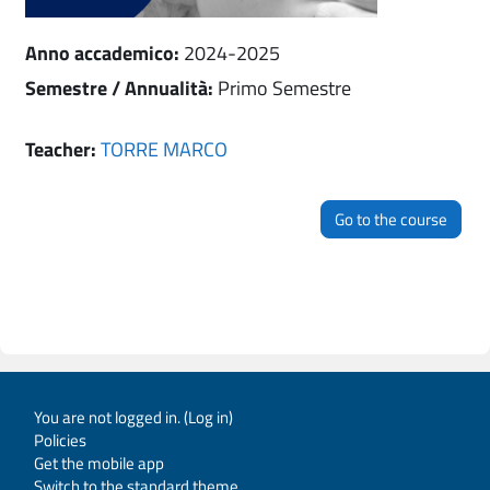
Anno accademico
:
2024-2025
Semestre / Annualità
:
Primo Semestre
Teacher:
TORRE MARCO
Go to the course
You are not logged in. (
Log in
)
Policies
Get the mobile app
Switch to the standard theme