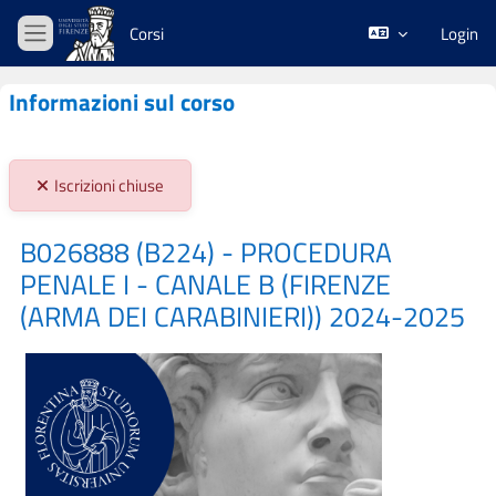
Vai al contenuto principale
Corsi
Login
Pannello laterale
Informazioni sul corso
Stato iscrizioni:
Iscrizioni chiuse
B026888 (B224) - PROCEDURA
PENALE I - CANALE B (FIRENZE
(ARMA DEI CARABINIERI)) 2024-2025