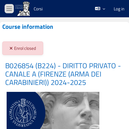
Skip to main content
Corsi
Log in
Side panel
Course information
Stato iscrizioni:
Enrol closed
B026854 (B224) - DIRITTO PRIVATO -
CANALE A (FIRENZE (ARMA DEI
CARABINIERI)) 2024-2025