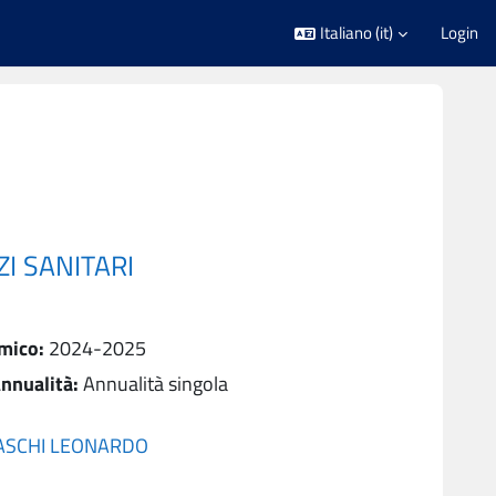
Italiano ‎(it)‎
Login
I SANITARI
mico
:
2024-2025
nnualità
:
Annualità singola
ASCHI LEONARDO