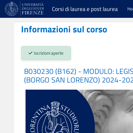
Vai al contenuto principale
Corsi di laurea e post laurea
H
Informazioni sul corso
Stato iscrizioni:
Iscrizioni aperte
B030230 (B162) - MODULO: LEGI
(BORGO SAN LORENZO) 2024-20