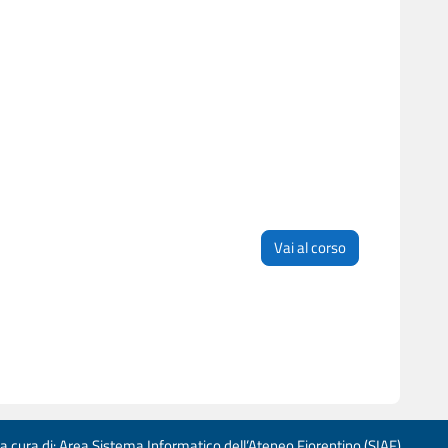
Vai al corso
 a cura di: Area Sistema Informatico dell’Ateneo Fiorentino (SIAF)