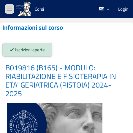
Vai al contenuto principale
Corsi
Login
Pannello laterale
Informazioni sul corso
Stato iscrizioni:
Iscrizioni aperte
B019816 (B165) - MODULO:
RIABILITAZIONE E FISIOTERAPIA IN
ETA' GERIATRICA (PISTOIA) 2024-
2025