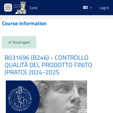
Skip to main content
Corsi
Log in
Side panel
Course information
Stato iscrizioni:
Enrol open
B031696 (B246) - CONTROLLO
QUALITÀ DEL PRODOTTO FINITO
(PRATO) 2024-2025