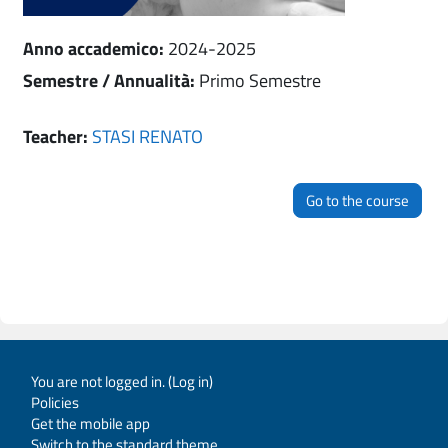
Anno accademico
:
2024-2025
Semestre / Annualità
:
Primo Semestre
Teacher:
STASI RENATO
Go to the course
You are not logged in. (
Log in
)
Policies
Get the mobile app
Switch to the standard theme