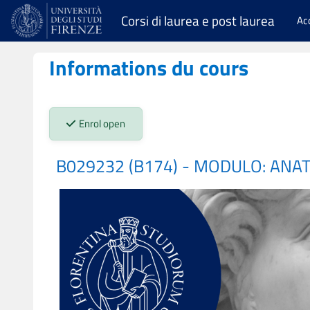
Passer au contenu principal
Corsi di laurea e post laurea
Ac
Informations du cours
Stato iscrizioni:
Enrol open
B029232 (B174) - MODULO: ANA