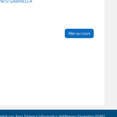
NESI GABRIELLA
Aller au cours
 géré par: Area Sistema Informatico dell’Ateneo Fiorentino (SIAF)