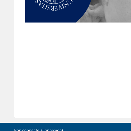
Non connecté. (
Connexion
)