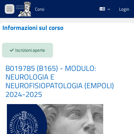
Vai al contenuto principale
Corsi
Login
Pannello laterale
Informazioni sul corso
Stato iscrizioni:
Iscrizioni aperte
B019785 (B165) - MODULO:
NEUROLOGIA E
NEUROFISIOPATOLOGIA (EMPOLI)
2024-2025