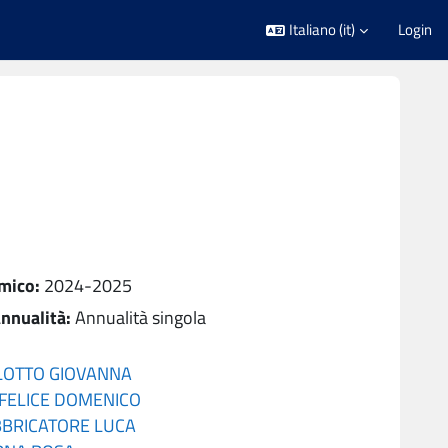
Italiano ‎(it)‎
Login
mico
:
2024-2025
nnualità
:
Annualità singola
LOTTO GIOVANNA
 FELICE DOMENICO
BBRICATORE LUCA