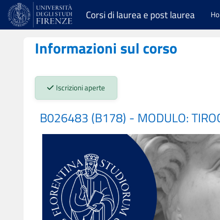
Vai al contenuto principale
Corsi di laurea e post laurea
H
Informazioni sul corso
Stato iscrizioni:
Iscrizioni aperte
B026483 (B178) - MODULO: TIROC