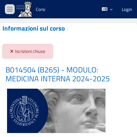
Vai al contenuto principale
Corsi
Login
Pannello laterale
Informazioni sul corso
Stato iscrizioni:
Iscrizioni chiuse
B014504 (B265) - MODULO:
MEDICINA INTERNA 2024-2025