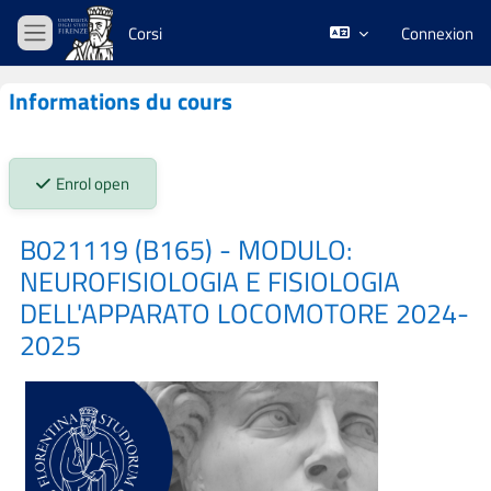
Passer au contenu principal
Corsi
Connexion
Panneau latéral
Informations du cours
Stato iscrizioni:
Enrol open
B021119 (B165) - MODULO:
NEUROFISIOLOGIA E FISIOLOGIA
DELL'APPARATO LOCOMOTORE 2024-
2025